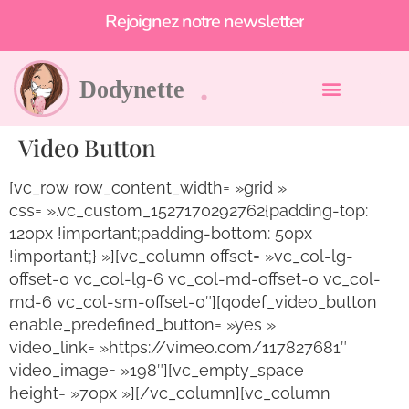
Rejoignez notre newsletter
Video Button
[vc_row row_content_width= »grid »
css= ».vc_custom_1527170292762{padding-top:
120px !important;padding-bottom: 50px
!important;} »][vc_column offset= »vc_col-lg-
offset-0 vc_col-lg-6 vc_col-md-offset-0 vc_col-
md-6 vc_col-sm-offset-0″][qodef_video_button
enable_predefined_button= »yes »
video_link= »https://vimeo.com/117827681″
video_image= »198″][vc_empty_space
height= »70px »][/vc_column][vc_column