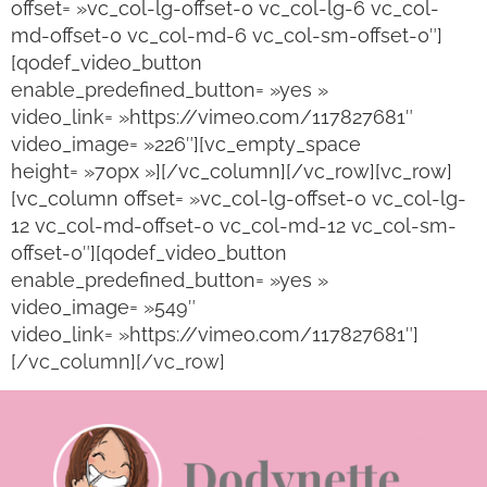
offset= »vc_col-lg-offset-0 vc_col-lg-6 vc_col-
md-offset-0 vc_col-md-6 vc_col-sm-offset-0″]
[qodef_video_button
enable_predefined_button= »yes »
video_link= »https://vimeo.com/117827681″
video_image= »226″][vc_empty_space
height= »70px »][/vc_column][/vc_row][vc_row]
[vc_column offset= »vc_col-lg-offset-0 vc_col-lg-
12 vc_col-md-offset-0 vc_col-md-12 vc_col-sm-
offset-0″][qodef_video_button
enable_predefined_button= »yes »
video_image= »549″
video_link= »https://vimeo.com/117827681″]
[/vc_column][/vc_row]