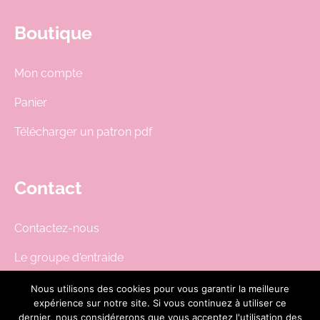
Boutique
Mon compte
Panier
Télécharger un patron pdf
Contact
Contactez-nous
Le groupe d'entraide
Newsletter
Nous utilisons des cookies pour vous garantir la meilleure
expérience sur notre site. Si vous continuez à utiliser ce
boutique@dodynette.com
dernier, nous considérerons que vous acceptez l'utilisation des