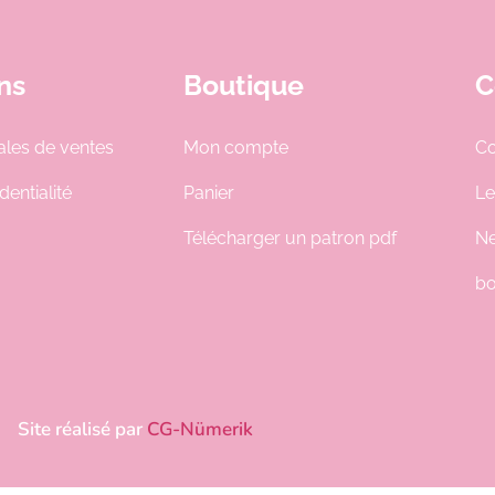
ns
Boutique
C
ales de ventes
Mon compte
Co
dentialité
Panier
Le
Télécharger un patron pdf
Ne
bo
Site réalisé par
CG-Nümerik