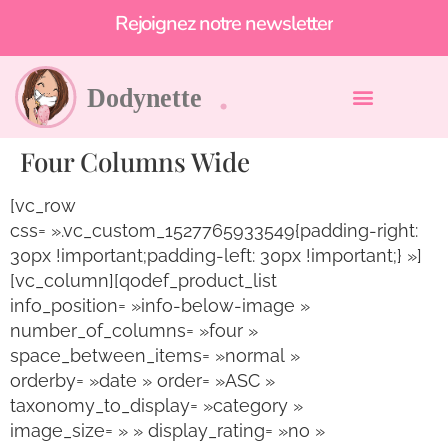
Rejoignez notre newsletter
Four Columns Wide
[vc_row
css= ».vc_custom_1527765933549{padding-right:
30px !important;padding-left: 30px !important;} »]
[vc_column][qodef_product_list
info_position= »info-below-image »
number_of_columns= »four »
space_between_items= »normal »
orderby= »date » order= »ASC »
taxonomy_to_display= »category »
image_size= » » display_rating= »no »