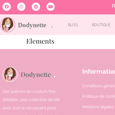
R
BLOG
BOUTIQUE
Elements
Informatio
Conditions génér
Des patrons de couture très
Politique de confi
détaillés, une collection de kits
Mentions légales
avec tout le nécessaire pour