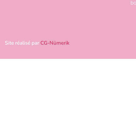
bo
Site réalisé par
CG-Nümerik