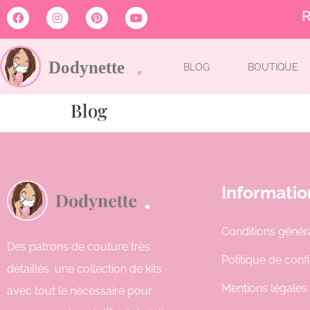
R
BLOG
BOUTIQUE
Blog
Informatio
Conditions génér
Des patrons de couture très
Politique de confi
détaillés, une collection de kits
Mentions légales
avec tout le nécessaire pour