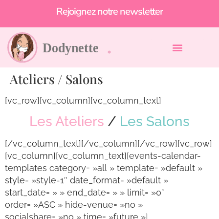
Rejoignez notre newsletter
Ateliers / Salons
[vc_row][vc_column][vc_column_text]
Les Ateliers
/
Les Salons
[/vc_column_text][/vc_column][/vc_row][vc_row]
[vc_column][vc_column_text][events-calendar-
templates category= »all » template= »default »
style= »style-1″ date_format= »default »
start_date= » » end_date= » » limit= »0″
order= »ASC » hide-venue= »no »
socialshare= »no » time= »future »]